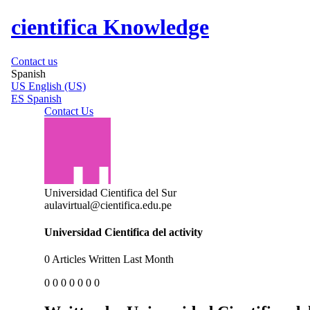
cientifica Knowledge
Contact us
Spanish
US
English (US)
ES
Spanish
Contact Us
Universidad Cientifica del Sur
aulavirtual@cientifica.edu.pe
Universidad Cientifica del activity
0
Articles Written Last Month
0
0
0
0
0
0
0