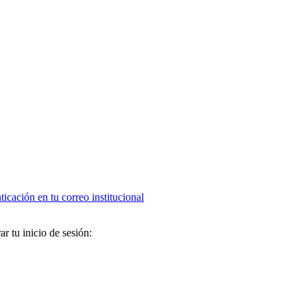
ticación en tu correo institucional
ar
tu
inicio
de
sesi
ó
n
: