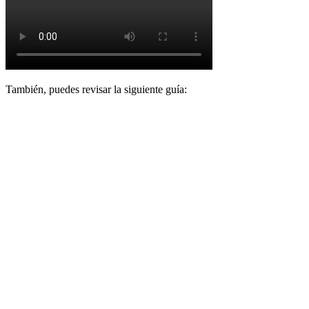
Tambi
é
n
,
puedes
revisar
la
siguiente
gu
í
a
: