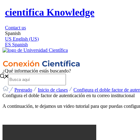
cientifica Knowledge
Contact us
Spanish
US
English (US)
ES
Spanish
¿Qué información estás buscando?
Pregrado
Inicio de clases
Configura el doble factor de auten
Configura el doble factor de autenticación en tu correo institucional
A
continuaci
ó
n
,
te
dejamos
un
video
tutorial
para
que
puedas
configur