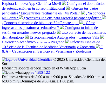
Explora la nueva App Científica Móvil
Configura el doble factor
de autenticación en tu correo institucional
¿Buscas tus pagos
pendientes? Encuéntralos fácilmente en "Mi Portal"
¿Ya conoces
Mi Portal?
¿Necesitas una cita para asesoría psicopedagógica?
¿Conoces el servicio de biblioteca? Infórmate aquí
¿Cómo
ingresar a las plataformas educativas?
Configura tu inicio de
sesión en usuarios nuevos pregrado
Uso correcto de los casilleros
del laboratorio
Estacionamientos Autorizados - Campus Villa
Calendario académico 2026-2 - Pregrado
Prácticas Finales de
10.° ciclo de la Facultad de Medicina Veterinaria y Zootecnia
Q
& A – Capacitación en Servicio en Veterinaria y Zootecnia
© 2025 Universidad Científica del
Sur.
Encuentra soporte especializado en el WhatsApp Lucía
924 298 122
De lunes a viernes de 8:00 a.m. a 9:00 p.m. Sábados de 8:00 a.m. a
6:00 p.m. y Domingos de 9:00 a.m. a 1:00 p.m.