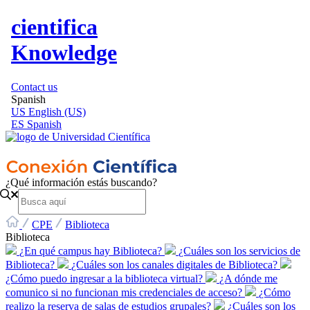
cientifica
Knowledge
Contact us
Spanish
US
English (US)
ES
Spanish
¿Qué información estás buscando?
CPE
Biblioteca
Biblioteca
¿En qué campus hay Biblioteca?
¿Cuáles son los servicios de
Biblioteca?
¿Cuáles son los canales digitales de Biblioteca?
¿Cómo puedo ingresar a la biblioteca virtual?
¿A dónde me
comunico si no funcionan mis credenciales de acceso?
¿Cómo
realizo la reserva de salas de estudios grupales?
¿Cuáles son los