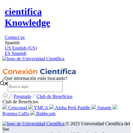
cientifica
Knowledge
Contact us
Spanish
US
English (US)
ES
Spanish
¿Qué información estás buscando?
Posgrado
Club de Beneficios
Club de Beneficios
Cencosud
YMCA
Aloha Perú Paddle
Sanarte
Romina Caffo
Baldecash
© 2025 Universidad Científica del
Sur.