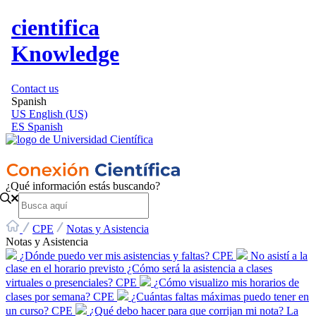
cientifica
Knowledge
Contact us
Spanish
US
English (US)
ES
Spanish
¿Qué información estás buscando?
CPE
Notas y Asistencia
Notas y Asistencia
¿Dónde puedo ver mis asistencias y faltas? CPE
No asistí a la
clase en el horario previsto ¿Cómo será la asistencia a clases
virtuales o presenciales? CPE
¿Cómo visualizo mis horarios de
clases por semana? CPE
¿Cuántas faltas máximas puedo tener en
un curso? CPE
¿Qué debo hacer para que corrijan mi nota? La