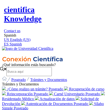
cientifica
Knowledge
Contact us
Spanish
US
English (US)
ES
Spanish
¿Qué información estás buscando?
Posgrado
Trámites y Documentos
Trámites y Documentos
¿Cómo realizo un trámite? Posgrado
Recuperación de curso
Reincorporación Posgrado
Carné Universitario Posgrado
Residentado Médico
Actualización de datos
Solicitud de
Devolución
Autenticación de Documentos Posgrado
Sílabo
Simple Posgrado