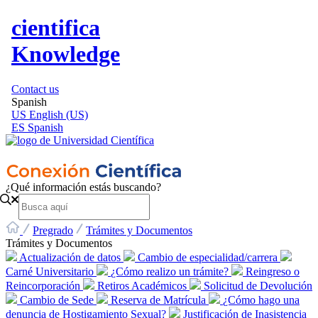
cientifica
Knowledge
Contact us
Spanish
US
English (US)
ES
Spanish
¿Qué información estás buscando?
Pregrado
Trámites y Documentos
Trámites y Documentos
Actualización de datos
Cambio de especialidad/carrera
Carné Universitario
¿Cómo realizo un trámite?
Reingreso o
Reincorporación
Retiros Académicos
Solicitud de Devolución
Cambio de Sede
Reserva de Matrícula
¿Cómo hago una
denuncia de Hostigamiento Sexual?
Justificación de Inasistencia